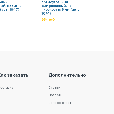
ьный
прямоугольный
кругл
й, ф38.1; 10
шлифованный, на
полир.;
(арт. 1047)
плоскость; 8 мм (арт.
1052)
1041)
692 ру
654 руб.
Как заказать
Дополнительно
оставка
Статьи
Новости
Вопрос-ответ