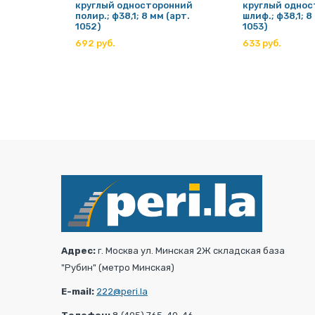
круглый односторонний
круглый одно
полир.; ф38,1; 8 мм (арт.
шлиф.; ф38,1; 8
рт.
1052)
1053)
692 руб.
633 руб.
Адрес:
г. Москва ул. Минская 2Ж складская база
"Рубин" (метро Минская)
E-mail:
222@peri.la