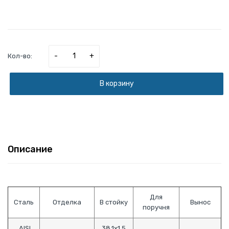
-
+
Кол-во:
В корзину
Описание
Для
Сталь
Отделка
В стойку
Вынос
поручня
AISI
38.1х1.5