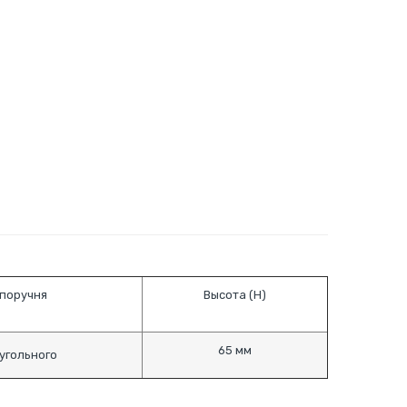
поручня
Высота (H)
65 мм
угольного