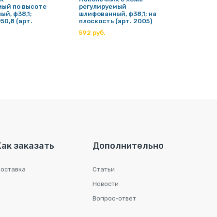
мый по высоте
регулируемый
регул
й, ф38,1;
шлифованный, ф38,1; на
ный, ф
50,8 (арт.
плоскость (арт. 2005)
Ф50,8 
592 руб.
593 ру
Как заказать
Дополнительно
оставка
Статьи
Новости
Вопрос-ответ