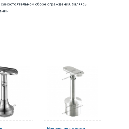
 самостоятельном сборе ограждения. Являясь
ений.
к
Наконечник с ложе
Наконе