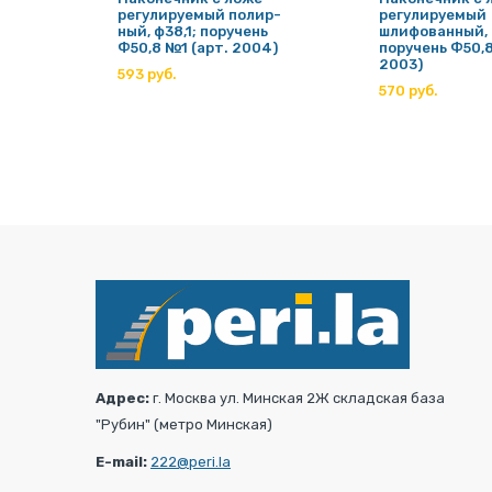
регулируемый полир-
регулируемый
; на
ный, ф38,1; поручень
шлифованный, 
05)
Ф50,8 №1 (арт. 2004)
поручень Ф50,8
2003)
593 руб.
570 руб.
Адрес:
г. Москва ул. Минская 2Ж складская база
"Рубин" (метро Минская)
E-mail:
222@peri.la