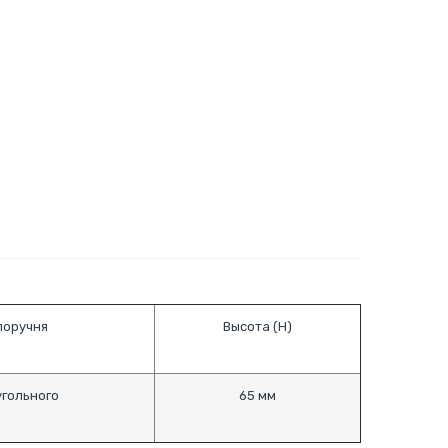
поручня
Высота (H)
гольного
65 мм