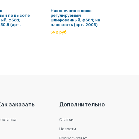
к
Наконечник с ложе
Наконе
мый по высоте
регулируемый
регул
й, ф38,1;
шлифованный, ф38,1; на
ный, ф
50,8 (арт.
плоскость (арт. 2005)
Ф50,8 
592 руб.
593 ру
Как заказать
Дополнительно
оставка
Статьи
Новости
Вопрос-ответ