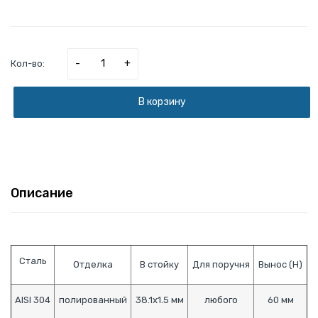
-
+
Кол-во:
В корзину
Описание
Сталь
Отделка
В стойку
Для поручня
Вынос (H)
AISI 304
полированный
38.1х1.5 мм
любого
60 мм