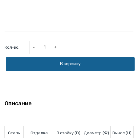
-
+
Кол-во:
В корзину
Описание
Сталь
Отделка
В стойку (D)
Диаметр (Ф)
Вынос (H)