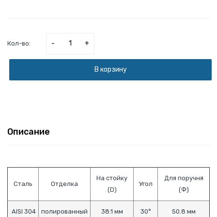
-
+
Кол-во:
В корзину
Описание
На стойку
Для поручня
Сталь
Отделка
Угол
(D)
(Ф)
AISI 304
полированный
38.1 мм
30°
50.8 мм