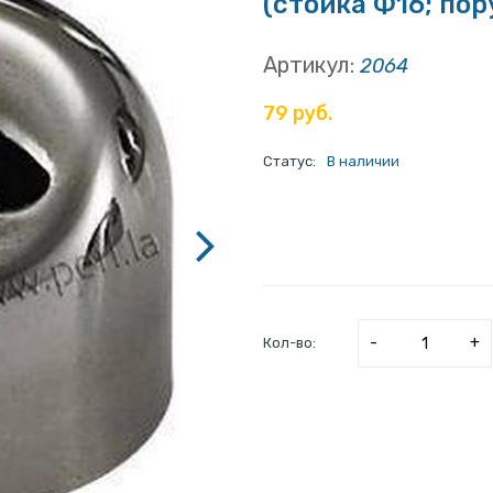
(стойка Ф16; пору
Артикул:
2064
79 руб.
Статус:
В наличии
-
+
Кол-во: