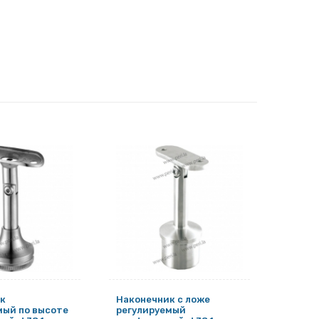
к
Наконечник с ложе
Наконе
мый по высоте
регулируемый
регул