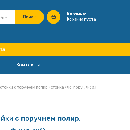
Корзина:
Корзина пуста
ла
Контакты
тойки с поручнем полир. (стойка Ф16; поруч. Ф38,1
йки с поручнем полир.