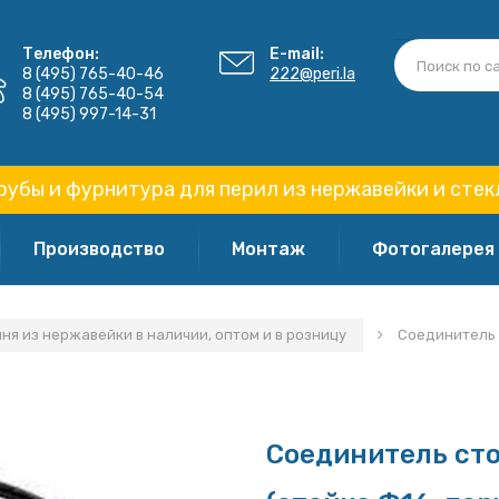
Телефон:
E-mail:
8 (495) 765-40-46
222@peri.la
8 (495) 765-40-54
8 (495) 997-14-31
рубы и фурнитура для перил из нержавейки и стек
Производство
Монтаж
Фотогалерея
я из нержавейки в наличии, оптом и в розницу
Соединитель с
Соединитель сто