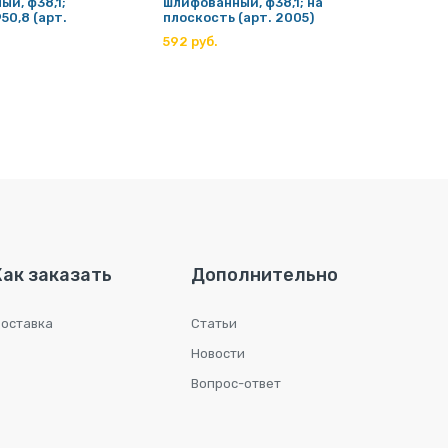
й, ф38,1;
шлифованный, ф38,1; на
ный, ф
50,8 (арт.
плоскость (арт. 2005)
Ф50,8 
592 руб.
593 ру
Как заказать
Дополнительно
оставка
Статьи
Новости
Вопрос-ответ