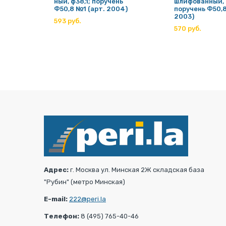
; на
ный, ф38,1; поручень
шлифованный, 
05)
Ф50,8 №1 (арт. 2004)
поручень Ф50,8
2003)
593 руб.
570 руб.
Адрес:
г. Москва ул. Минская 2Ж складская база
"Рубин" (метро Минская)
E-mail:
222@peri.la
Телефон:
8 (495) 765-40-46