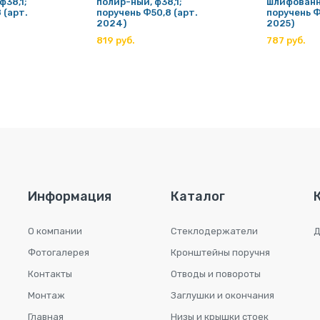
ф38,1;
полир-ный, ф38,1;
шлифованны
 (арт.
поручень Ф50,8 (арт.
поручень Ф
2024)
2025)
819 руб.
787 руб.
Информация
Каталог
О компании
Стеклодержатели
Д
Фотогалерея
Кронштейны поручня
Контакты
Отводы и повороты
Монтаж
Заглушки и окончания
Главная
Низы и крышки стоек