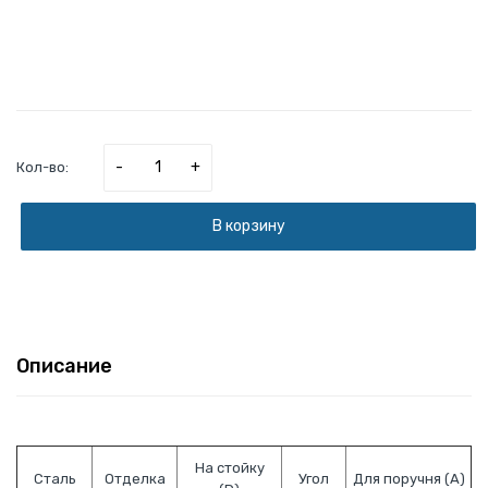
-
+
Кол-во:
В корзину
Описание
На стойку
Сталь
Отделка
Угол
Для поручня (А)