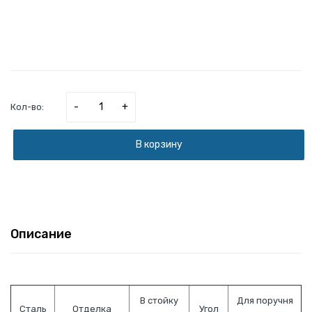
-
+
Кол-во:
В корзину
Описание
В стойку
Для поручня
Сталь
Отделка
Угол