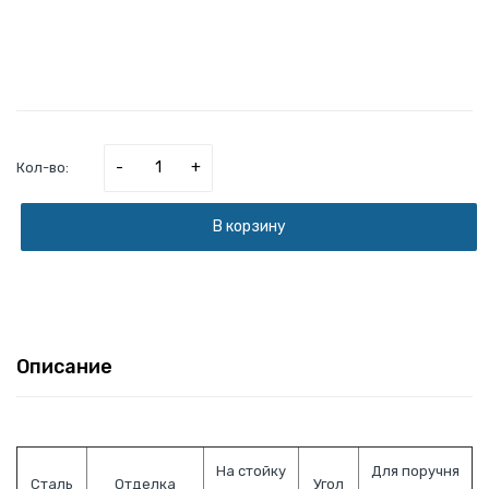
-
+
Кол-во:
В корзину
Описание
На стойку
Для поручня
Сталь
Отделка
Угол