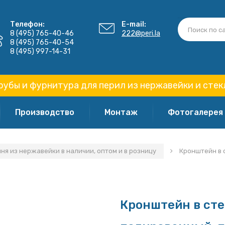
Телефон:
E-mail:
8 (495) 765-40-46
222@peri.la
8 (495) 765-40-54
8 (495) 997-14-31
рубы и фурнитура для перил из нержавейки и стек
Производство
Монтаж
Фотогалерея
я из нержавейки в наличии, оптом и в розницу
Кронштейн в 
Кронштейн в ст