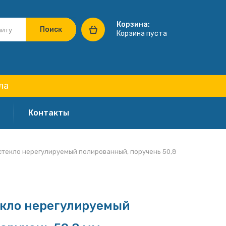
Корзина:
Корзина пуста
ла
Контакты
стекло нерегулируемый полированный, поручень 50,8
екло нерегулируемый