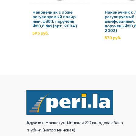
е
Наконечник с ложе
Наконечник с 
регулируемый полир-
регулируемый
; на
ный, ф38,1; поручень
шлифованный, 
05)
Ф50,8 №1 (арт. 2004)
поручень Ф50,8
2003)
593 руб.
570 руб.
Адрес:
г. Москва ул. Минская 2Ж складская база
"Рубин" (метро Минская)