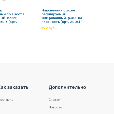
к
Наконечник с ложе
Наконе
мый по высоте
регулируемый
регул
й, ф38,1;
шлифованный, ф38,1; на
ный, ф
50,8 (арт.
плоскость (арт. 2005)
Ф50,8 
592 руб.
593 ру
Как заказать
Дополнительно
оставка
Статьи
Новости