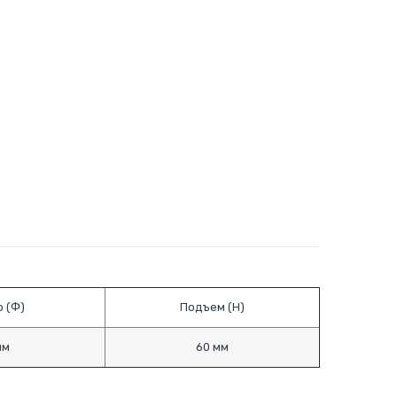
 (Ф)
Подъем (Н)
мм
60 мм