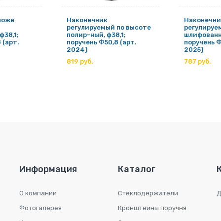
ложе
Наконечник
Наконечни
регулируемый по высоте
регулируе
ф38,1;
полир-ный, ф38,1;
шлифованны
 (арт.
поручень Ф50,8 (арт.
поручень Ф
2024)
2025)
819 руб.
787 руб.
Информация
Каталог
О компании
Стеклодержатели
Д
Фотогалерея
Кронштейны поручня