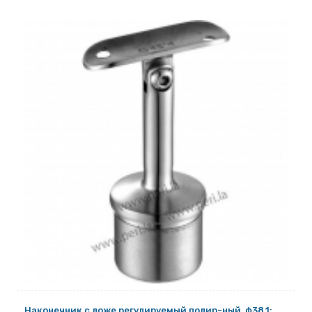
Наконечник с ложе регулируемый полир-ный, ф38,1;