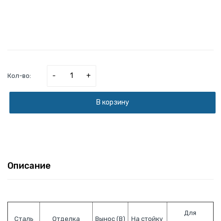
-
+
Кол-во:
В корзину
Описание
Для
Сталь
Отделка
Вынос (В)
На стойку