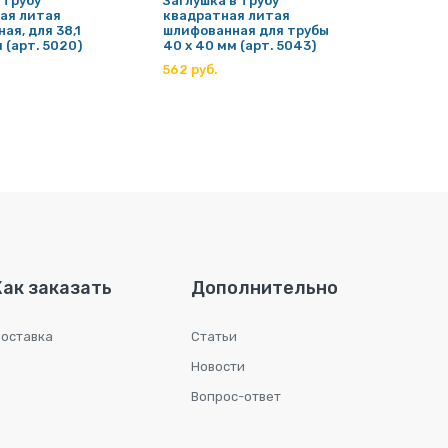
 трубу
Заглушка в трубу
Оконча
ая литая
квадратная литая
плоск
ая, для 38,1
шлифованная для трубы
(арт. 
 (арт. 5020)
40 х 40 мм (арт. 5043)
216 ру
562 руб.
Как заказать
Дополнительно
оставка
Статьи
Новости
Вопрос-ответ