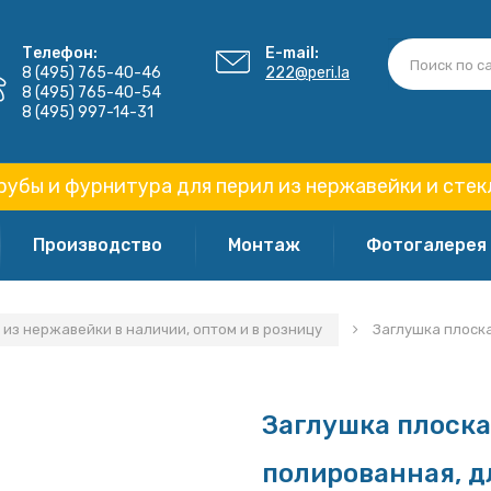
Телефон:
E-mail:
8 (495) 765-40-46
222@peri.la
8 (495) 765-40-54
8 (495) 997-14-31
рубы и фурнитура для перил из нержавейки и стек
Производство
Монтаж
Фотогалерея
 из нержавейки в наличии, оптом и в розницу
Заглушка плоска
Заглушка плоск
полированная, д