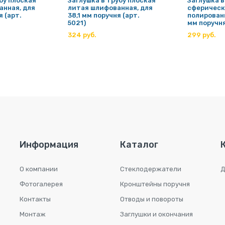
бу плоская
Заглушка в трубу плоская
Заглушка в
анная, для
литая шлифованная, для
сферическ
я (арт.
38,1 мм поручня (арт.
полированн
5021)
мм поручня
324 руб.
299 руб.
Информация
Каталог
О компании
Стеклодержатели
Д
Фотогалерея
Кронштейны поручня
Контакты
Отводы и повороты
Монтаж
Заглушки и окончания