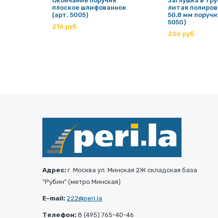
Окончание поручня
Заглушка в тру
плоское шлифованное
литая полиров
трубы
(арт. 5005)
50,8 мм поручн
043)
5050)
216 руб.
206 руб.
Адрес:
г. Москва ул. Минская 2Ж складская база
"Рубин" (метро Минская)
E-mail:
222@peri.la
Телефон:
8 (495) 765-40-46