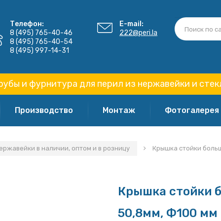
Телефон:
E-mail:
8 (495) 765-40-46
222@peri.la
8 (495) 765-40-54
8 (495) 997-14-31
рубы и фурнитура для перил из нержавейки и стек
Производство
Монтаж
Фотогалерея
ержавейки в наличии, оптом и в розницу
Крышка стойки больш
Крышка стойки 
50,8мм, Ф100 мм