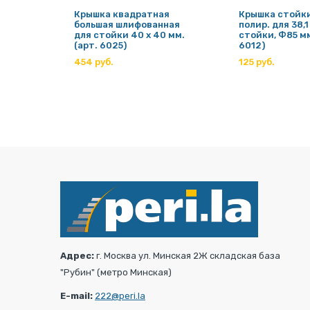
од
Крышка квадратная
Крышка стойк
нная,
большая шлифованная
полир. для 38,
0 мм
для стойки 40 х 40 мм.
стойки, Ф85 мм
(арт. 6025)
6012)
454 руб.
125 руб.
Адрес:
г. Москва ул. Минская 2Ж складская база
"Рубин" (метро Минская)
E-mail:
222@peri.la