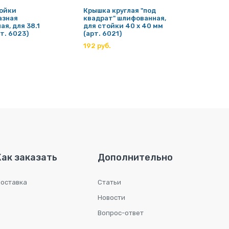
ойки
Крышка круглая "под
Крышк
азная
квадрат" шлифованная,
больш
я, для 38.1
для стойки 40 х 40 мм
для ст
т. 6023)
(арт. 6021)
(арт. 
192 руб.
454 ру
Как заказать
Дополнительно
оставка
Статьи
Новости
Вопрос-ответ