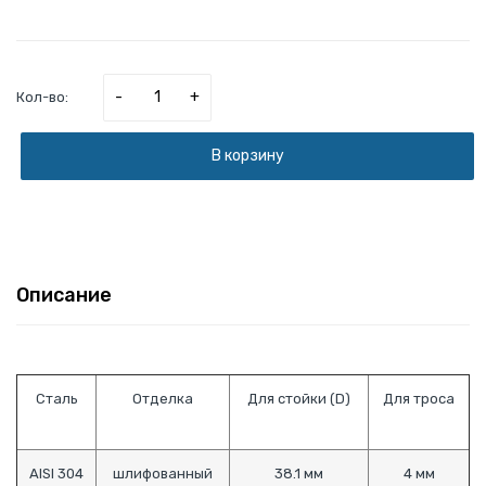
-
+
Кол-во:
В корзину
Описание
Сталь
Отделка
Для стойки (D)
Для троса
AISI 304
шлифованный
38.1 мм
4 мм