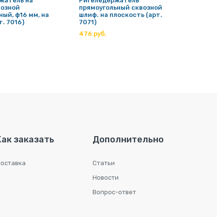
жатель на
Ригеледержатель
Ригел
возной
прямоугольный сквозной
стойку
ый, ф16 мм, на
шлиф. на плоскость (арт.
шлифов
т. 7016)
7071)
плоско
476 руб.
250 ру
Как заказать
Дополнительно
оставка
Статьи
Новости
Вопрос-ответ