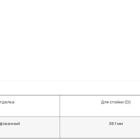
тделка
Для стойки (D)
фованный
38.1 мм