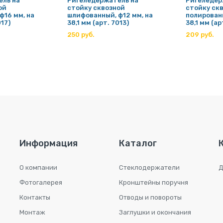
ель на
Ригеледержатель на
Ригеледер
ой
стойку сквозной
стойку ск
ф16 мм, на
шлифованный, ф12 мм, на
полированн
017)
38,1 мм (арт. 7013)
38,1 мм (ар
250 руб.
209 руб.
Информация
Каталог
О компании
Стеклодержатели
Д
Фотогалерея
Кронштейны поручня
Контакты
Отводы и повороты
Монтаж
Заглушки и окончания