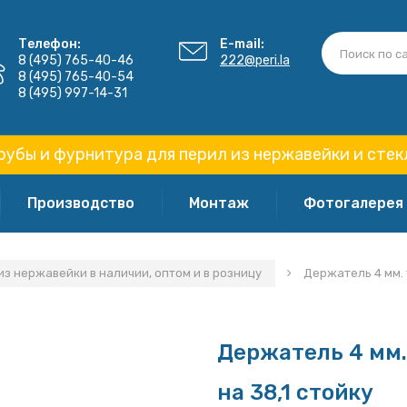
Телефон:
E-mail:
8 (495) 765-40-46
222@peri.la
8 (495) 765-40-54
8 (495) 997-14-31
рубы и фурнитура для перил из нержавейки и стек
Производство
Монтаж
Фотогалерея
з нержавейки в наличии, оптом и в розницу
Держатель 4 мм. 
Держатель 4 мм
на 38,1 стойку