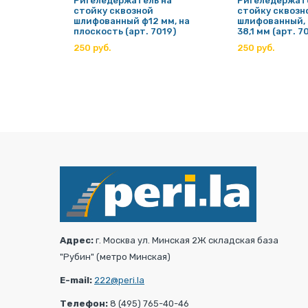
Ригеледержатель на
Ригеледержат
возной
стойку сквозной
стойку сквозн
 (арт.
шлифованный ф12 мм, на
шлифованный, 
плоскость (арт. 7019)
38,1 мм (арт. 7
250 руб.
250 руб.
Адрес:
г. Москва ул. Минская 2Ж складская база
"Рубин" (метро Минская)
E-mail:
222@peri.la
Телефон:
8 (495) 765-40-46