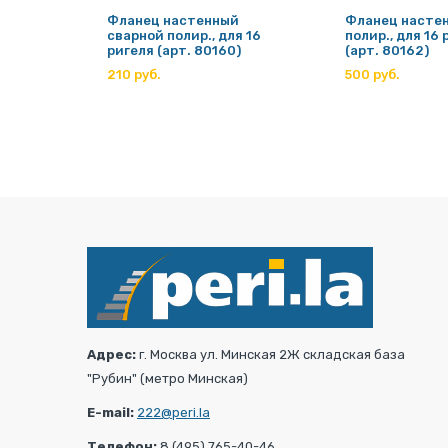
мый
Фланец настенный
Фланец насте
й, для
сварной полир., для 16
полир., для 16 
ригеля (арт. 80160)
(арт. 80162)
210 руб.
500 руб.
Адрес:
г. Москва ул. Минская 2Ж складская база
"Рубин" (метро Минская)
E-mail:
222@peri.la
Телефон:
8 (495) 765-40-46