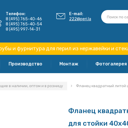
Телефон:
E-mail:
8 (495) 765-40-46
222@peri.la
8 (495) 765-40-54
8 (495) 997-14-31
рубы и фурнитура для перил из нержавейки и стек
Производство
Монтаж
Фотогалерея
ие в наличии, оптом и в розницу
Фланец квадратный литой 
Фланец квадрат
для стойки 40х4