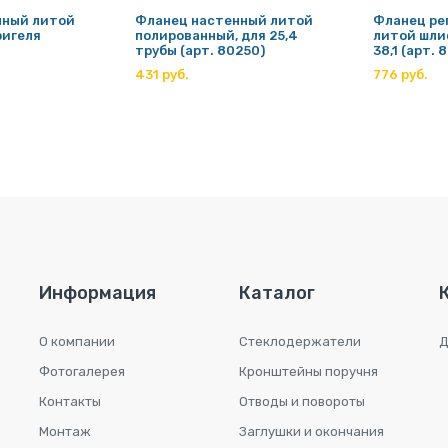
нный литой
Фланец настенный литой
Фланец ре
ригеля
полированный, для 25,4
литой шли
трубы (арт. 80250)
38,1 (арт. 
431 руб.
776 руб.
Информация
Каталог
О компании
Стеклодержатели
Д
Фотогалерея
Кронштейны поручня
Контакты
Отводы и повороты
Монтаж
Заглушки и окончания