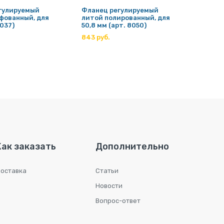
гулируемый
Фланец регулируемый
Флане
фованный, для
литой полированный, для
сварно
8037)
50,8 мм (арт. 8050)
ригеля
843 руб.
210 ру
Как заказать
Дополнительно
оставка
Статьи
Новости
Вопрос-ответ