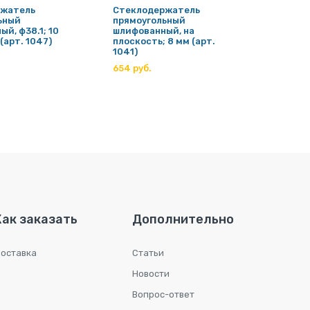
ржатель
Стеклодержатель
Стекл
ьный
прямоугольный
кругл
й, ф38.1; 10
шлифованный, на
полир.;
(арт. 1047)
плоскость; 8 мм (арт.
1052)
1041)
692 ру
654 руб.
Как заказать
Дополнительно
оставка
Статьи
Новости
Вопрос-ответ