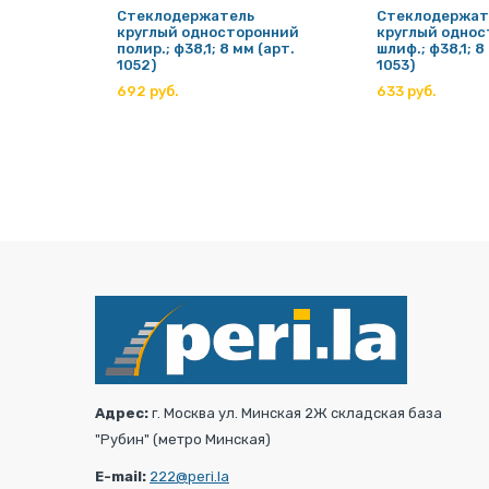
Стеклодержатель
Стеклодержат
круглый односторонний
круглый одно
полир.; ф38,1; 8 мм (арт.
шлиф.; ф38,1; 8
рт.
1052)
1053)
692 руб.
633 руб.
Адрес:
г. Москва ул. Минская 2Ж складская база
"Рубин" (метро Минская)
E-mail:
222@peri.la