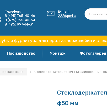
Телефон:
E-mail:
8 (495) 765-40-46
222@peri.la
8 (495) 765-40-54
8 (495) 997-14-31
рубы и фурнитура для перил из нержавейки и стек
Производство
Монтаж
Фотогалерея
и нержавеющие
Стеклодержатель точечный шлифованный, ф5
Стеклодержател
ф50 мм